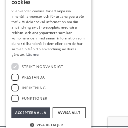
cookies
Fastighetsförmedling
Rådgivning
Vi använder cookies för att anpassa
innehåll, annonser och för att analysera vår
Värdering
trafik. Vi delar också information om din
Generationsskifte
användning av vår webbplats med våra
reklam- och analyspartners som kan
In English
kombinera den med annan information som
du har tillhandahållit dem eller som de har
samlat in från din användning av deras
tjänster.
Läs mer
KONTAKT
STRIKT NÖDVÄNDIGT
Rådjursstigen 28
170 76 Solna
PRESTANDA
Lgh 1501
INRIKTNING
0703-63 66 20
FUNKTIONER
info@skogsmaklargruppen.se
ACCEPTERA ALLA
AVVISA ALLT
VISA DETALJER